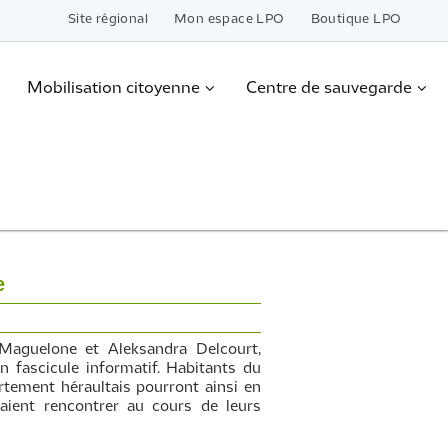
Site régional
Mon espace LPO
Boutique LPO
Mobilisation citoyenne
Centre de sauvegarde
e
Maguelone et Aleksandra Delcourt,
n fascicule informatif. Habitants du
artement héraultais pourront ainsi en
raient rencontrer au cours de leurs