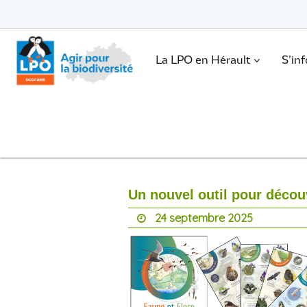
Passer
vers
le
Passer
contenu
vers
le
.
La LPO en Hérault
S’in
contenu
Un nouvel outil pour découv
24 septembre 2025