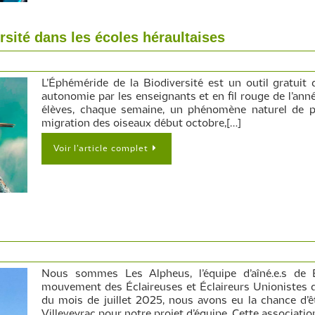
rsité dans les écoles héraultaises
L’Éphéméride de la Biodiversité est un outil gratuit d
autonomie par les enseignants et en fil rouge de l’anné
élèves, chaque semaine, un phénomène naturel de pr
migration des oiseaux début octobre,[…]
Voir l’article complet
Nous sommes Les Alpheus, l’équipe d’aîné.e.s de B
mouvement des Éclaireuses et Éclaireurs Unionistes d
du mois de juillet 2025, nous avons eu la chance d’êt
Villeveyrac pour notre projet d’équipe. Cette associatio