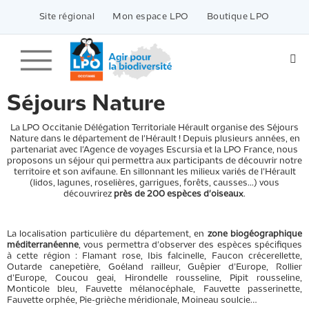
Passer
vers
Site régional
Mon espace LPO
Boutique LPO
le
contenu
Séjours Nature
La LPO Occitanie Délégation Territoriale Hérault organise des Séjours
Nature dans le département de l'Hérault ! Depuis plusieurs années, en
partenariat avec l'Agence de voyages Escursia et la LPO France, nous
proposons un séjour qui permettra aux participants de découvrir notre
territoire et son avifaune. En sillonnant les milieux variés de l’Hérault
(lidos, lagunes, roselières, garrigues, forêts, causses...) vous
découvrirez
près de 200 espèces d'oiseaux
.
La localisation particulière du département, en
zone biogéographique
méditerranéenne
, vous permettra d'observer des espèces spécifiques
à cette région : Flamant rose, Ibis falcinelle, Faucon crécerellette,
Outarde canepetière, Goéland railleur, Guêpier d’Europe, Rollier
d’Europe, Coucou geai, Hirondelle rousseline, Pipit rousseline,
Monticole bleu, Fauvette mélanocéphale, Fauvette passerinette,
Fauvette orphée, Pie-grièche méridionale, Moineau soulcie…