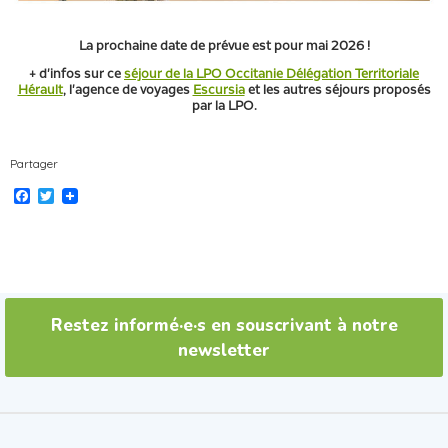
La prochaine date de prévue est pour mai 2026 !
+ d'infos sur ce
séjour de la LPO Occitanie Délégation Territoriale
Hérault
, l'agence de voyages
Escursia
et les autres séjours proposés
par la LPO.
Partager
F
T
a
w
c
i
e
t
b
t
o
e
o
r
k
Restez informé·e·s en souscrivant à notre
newsletter