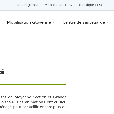
Site régional
Mon espace LPO
Boutique LPO
Mobilisation citoyenne
Centre de sauvegarde
té
lasses de Moyenne Section et Grande
 oiseaux. Ces animations ont eu lieu
ménagé pour accueillir encore plus de