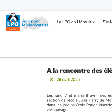
Passer
vers
le
Passer
contenu
vers
le
.
La LPO en Hérault
S’in
contenu
A la rencontre des él
28 avril 2025
Les lundi 7 et mardi 8 avril, des 
section de l'école Jules Ferry de M
dans les jardins Croix-Rouge Inserti
vie sauvage.