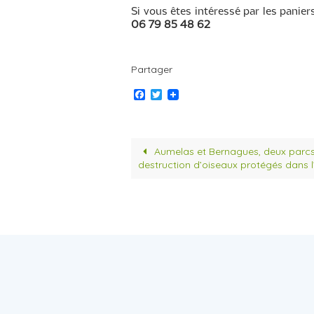
Si vous êtes intéressé par les panie
06 79 85 48 62
Partager
F
T
a
w
c
i
e
t
b
t
o
e
Aumelas et Bernagues, deux parc
o
r
destruction d’oiseaux protégés dans l
k