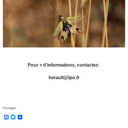
Pour + d'informations, contactez:
herault@lpo.fr
Partager
F
T
a
w
c
i