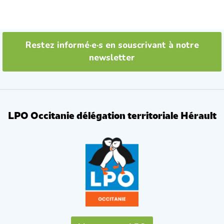
e
t
b
t
o
e
o
r
k
Restez informé·e·s en souscrivant à notre
newsletter
LPO Occitanie délégation territoriale Hérault