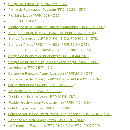
Gorges de l’Hérault (FR9101388 - ZSC)
Plaine de Fabrègues- Poussan (FR9112020 - ZPS)
Pic Saint Loup (FR9101389 - ZSC)
Le Lez (FR9101392 - SIC)
Montagne de la Moure et Causse d’Aumelas (FR9101393 - SIC)
Etang de Mauguio (FR9101408 – SIC et FR9112017 - ZPS)
Etangs Palavasiens (FR9101410 - SIC et FR9110042 - ZPS)
Etang de Thau (FR9101411 – SIC et FR9112018 - ZPS)
Etang du Bagnas (FR9101412 ZSC et FR9110034 ZPS)
Gorges de la Vis et de la Virenque (FR9101384 -SIC)
Gorges de la Vis et Cirque de Navacelles (FR9112011- ZPS)
Le Vidourle (FR9101391 - SIC)
Gorges de Rieutord, Fage, Cagnasse (FR9112012 - ZPS)
Basse plaine de l’Aude (FR9101435 – SIC et FR9110108 - ZPS)
Cours inferieur de l’Aude (FR9101436 - SIC)
Vallée de l’Arn (FR7300942 - ZSC)
Posidonies du cap d’Agde (FR9101414 - SIC)
Posidonies de la côte Palavasienne (FR9101413 - SIC)
Côte Languedocienne (FR9112035 - ZPS)
Côtes sableuses de l’infralittoral Languedocien (FR9102013 - pSIC)
Bancs sableux de l’Espiguette (FR9102014 - pSIC)
Le Caroux et l’Espinouse (FR9101424 SIC et FR9112019 ZPS)