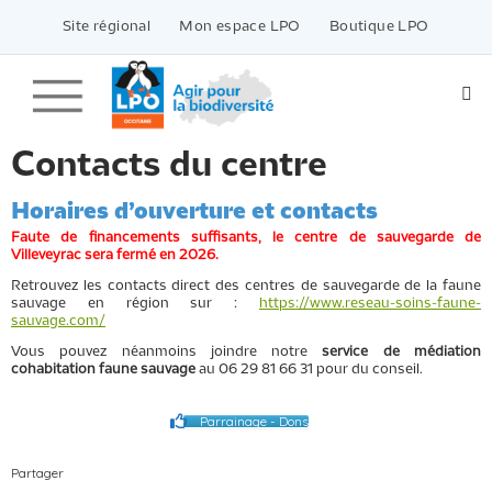
Passer
vers
Site régional
Mon espace LPO
Boutique LPO
le
contenu
Contacts du centre
Horaires d’ouverture et contacts
Faute de financements suffisants, le centre de sauvegarde de
Villeveyrac sera fermé en 2026.
Retrouvez les contacts direct des centres de sauvegarde de la faune
sauvage en région sur :
https://www.reseau-soins-faune-
sauvage.com/
Vous pouvez néanmoins joindre notre
service de médiation
cohabitation faune sauvage
au 06 29 81 66 31 pour du conseil.
Parrainage - Dons
Partager