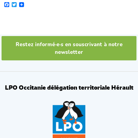
F
T
a
w
c
i
e
t
b
t
o
e
o
r
k
Restez informé·e·s en souscrivant à notre
newsletter
LPO Occitanie délégation territoriale Hérault