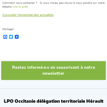
Comment nous contacter ? Si vous n'avez pas réussi à nous joindre sur notre
télépho
Lire la suite
Consulter l'ensemble des actualités
Partager
F
T
a
w
c
i
e
t
b
t
o
e
o
r
k
Restez informé·e·s en souscrivant à notre
newsletter
LPO Occitanie délégation territoriale Hérault