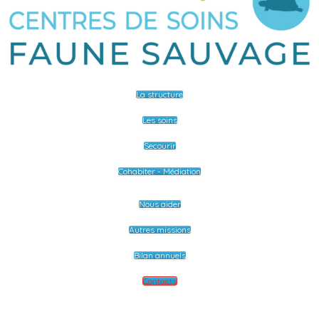
La structure
Les soins
Secourir
Cohabiter - Médiation
Nous aider
Autres missions
Bilan annuels
Contacts