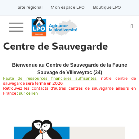
Passer
vers
Site régional
Mon espace LPO
Boutique LPO
le
contenu
Centre de Sauvegarde
Bienvenue au Centre de Sauvegarde de la Faune
Sauvage de Villeveyrac (34)
Faute de ressources financières suffisantes
, notre centre de
sauvegarde sera fermé en 2026.
Retrouvez les contacts d'autres centres de sauvegarde ailleurs en
France
: sur ce lien