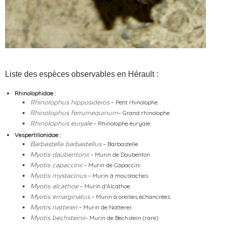
Liste des espèces observables en Hérault :
Rhinolophidae :
– Petit rhinolophe
Rhinolophus hipposideros
– Grand rhinolophe
Rhinolophus ferrumequinum
– Rhinolophe euryale
Rhinolophus euryale
Vespertilionidae :
– Barbastelle
Barbastella barbastellus
– Murin de Daubenton
Myotis daubentonii
– Murin de Capaccini
Myotis capaccinii
– Murin à moustaches
Myotis mystacinus
– Murin d’Alcathoe
Myotis alcathoe
– Murin à oreilles échancrées
Myotis emarginatus
– Murin de Natterer
Myotis nattereri
– Murin de Bechstein (rare)
Myotis bechsteinii