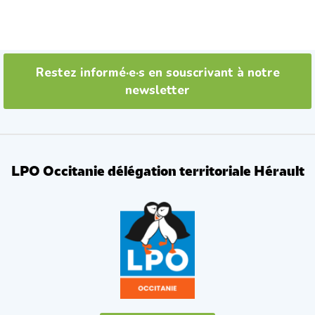
c
i
e
t
b
t
o
e
o
r
k
Restez informé·e·s en souscrivant à notre
newsletter
LPO Occitanie délégation territoriale Hérault