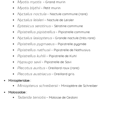
– Grand murin
Myotis myotis
– Petit murin
Myotis blythii
– Noctule commune (rare)
Nyctalus noctula
– Noctule de Leisler
Nyctalus leisleri
– Sérotine commune
Eptesicus serotinus
– Pipistrelle commune
Pipistrellus pipistrellus
– Grande noctule (très rare)
Nyctalus lasiopterus
– Pipistrelle pygmée
Pipistrellus pygmaeus
– Pipistrelle de Nathusius
Pipistrellus nathusii
– Pipistrelle de Kuhl
Pipistrellus kuhlii
– Pipistrelle de Savi
Hypsugo savii
– Oreillard roux (rare)
Plecotus auritus
– Oreillard gris
Plecotus austriacus
Miniopteridae :
– Minioptère de Schreiber
Miniopterus schreibersii
Molossidae :
– Molosse de Cestoni
Tadarida teniotis