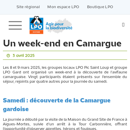
Passer
vers
Site régional
Mon espace LPO
Boutique LPO
le
contenu
Un week-end en Camargue
3 avril 2025
Les 8 et 9 mars 2025, les groupes locaux LPO Pic Saint Loup et groupe
LPO Gard ont organisé un week-end à la découverte de l'avifaune
camarguaise. Vingt participants étaient présents sur l’ensemble du
séjour, rejoints par quatre autres pour la journée du samedi.
Samedi : découverte de la Camargue
gardoise
La journée a débuté par la visite de la Maison du Grand Site de France à
Aigues-Mortes, suivie d’un arrêt à la Tour Carbonnière, offrant
l’opportunité d’observer aigrettes, hérons et foulques.