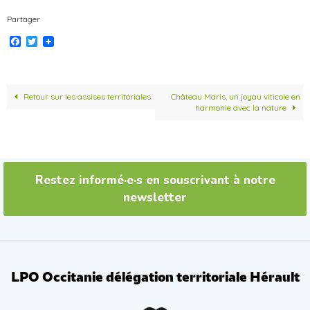
Partager
F
T
a
w
c
i
e
t
b
t
o
e
Retour sur les assises territoriales
Château Maris, un joyau viticole en
o
r
harmonie avec la nature
k
Restez informé·e·s en souscrivant à notre
newsletter
LPO Occitanie délégation territoriale Hérault