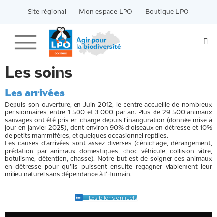
Passer
vers
Site régional
Mon espace LPO
Boutique LPO
le
contenu
Les soins
Les arrivées
Depuis son ouverture, en Juin 2012, le centre accueille de nombreux
pensionnaires, entre 1 500 et 3 000 par an. Plus de 29 500 animaux
sauvages ont été pris en charge depuis l'inauguration (donnée mise à
jour en janvier 2025), dont environ 90% d'oiseaux en détresse et 10%
de petits mammifères, et quelques occasionnel reptiles.
Les causes d'arrivées sont assez diverses (dénichage, dérangement,
prédation par animaux domestiques, choc véhicule, collision vitre,
botulisme, détention, chasse). Notre but est de soigner ces animaux
en détresse pour qu'ils puissent ensuite regagner viablement leur
milieu naturel sans dépendance à l'Humain.
Les bilans annuels