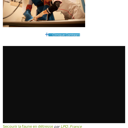
Clinique Cantagril
Secourir la faune en détresse
par
LPO_France