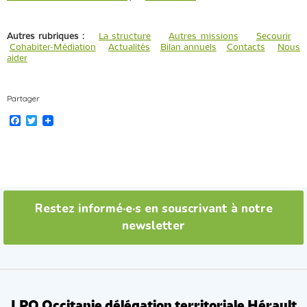
Autres rubriques :
La structure
Autres missions
Secourir
Cohabiter-Médiation
Actualités
Bilan annuels
Contacts
Nous
aider
Partager
F
T
a
w
c
i
e
t
b
t
o
e
o
r
k
Restez informé·e·s en souscrivant à notre
newsletter
LPO Occitanie délégation territoriale Hérault