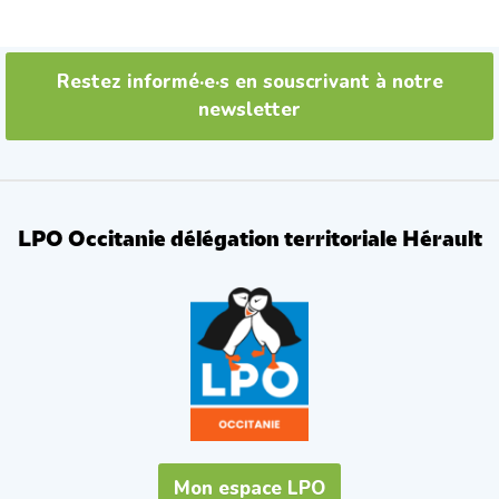
b
t
o
e
o
r
k
Restez informé·e·s en souscrivant à notre
newsletter
LPO Occitanie délégation territoriale Hérault
Mon espace LPO