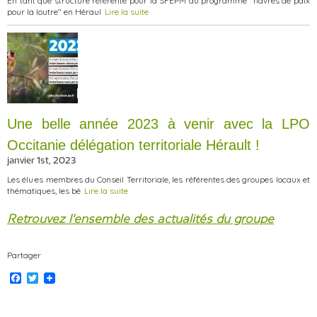
En tant que structure référente pour la SFEPM du programme "havres de paix
pour la loutre" en Héraul
Lire la suite
Une belle année 2023 à venir avec la LPO
Occitanie délégation territoriale Hérault !
janvier 1st, 2023
Les élu·es membres du Conseil Territoriale, les référentes des groupes locaux et
thématiques, les bé
Lire la suite
Retrouvez l'ensemble des actualités du groupe
Partager
F
T
a
w
c
i
e
t