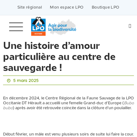
Passer
vers
Site régional
Mon espace LPO
Boutique LPO
le
contenu
Une histoire d’amour
particulière au centre de
sauvegarde !
5 mars 2025
En décembre 2024, le Centre Régional de la Faune Sauvage de la LPO
Occitanie DT Hérault a accueilli une femelle Grand-duc d’Europe (
Bubo
bubo
) après avoir été retrouvée coincée dans la clôture d'un poulailler.
Début février, un mâle est venu plusieurs soirs de suite lui faire la cour.