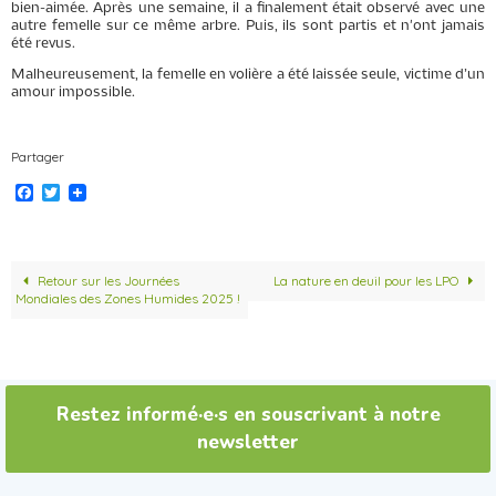
bien-aimée. Après une semaine, il a finalement était observé avec une
autre femelle sur ce même arbre. Puis, ils sont partis et n'ont jamais
été revus.
Malheureusement, la femelle en volière a été laissée seule, victime d’un
amour impossible.
Partager
F
T
a
w
c
i
e
t
b
t
o
e
Retour sur les Journées
La nature en deuil pour les LPO
o
r
Mondiales des Zones Humides 2025 !
k
Restez informé·e·s en souscrivant à notre
newsletter