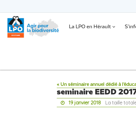
Passer
vers
le
Passer
contenu
vers
le
.
La LPO en Hérault
S’in
contenu
« Un séminaire annuel dédié à l’éduc
seminaire EEDD 2017
19 janvier 2018
La taille tota