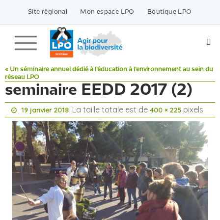
Passer
vers
Site régional
Mon espace LPO
Boutique LPO
le
contenu
« Un séminaire annuel dédié à l’éducation à l’environnement au sein du
réseau LPO
seminaire EEDD 2017 (2)
La taille totale est de
pixels
19 janvier 2018
400 × 225