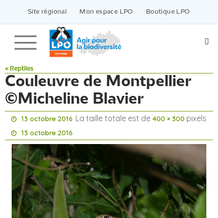
Passer
vers
Site régional
Mon espace LPO
Boutique LPO
le
contenu
« Reptiles
Couleuvre de Montpellier
©Micheline Blavier
La taille totale est de
pixels
13 octobre 2016
400 × 300
13 octobre 2016