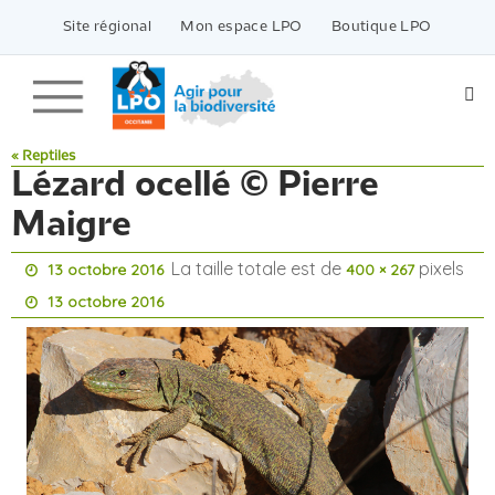
Passer
vers
Site régional
Mon espace LPO
Boutique LPO
le
contenu
« Reptiles
Lézard ocellé © Pierre
Maigre
La taille totale est de
pixels
13 octobre 2016
400 × 267
13 octobre 2016