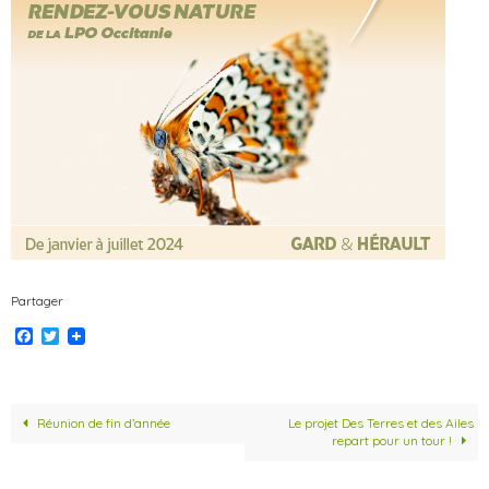
Partager
F
T
a
w
c
i
e
t
b
t
o
e
Réunion de fin d’année
Le projet Des Terres et des Ailes
o
r
repart pour un tour !
k