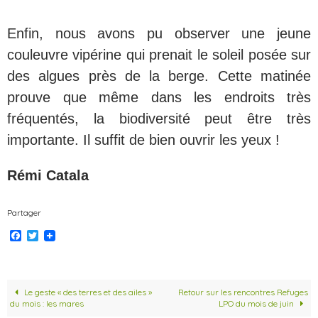
Enfin, nous avons pu observer une jeune
couleuvre vipérine qui prenait le soleil posée sur
des algues près de la berge. Cette matinée
prouve que même dans les endroits très
fréquentés, la biodiversité peut être très
importante. Il suffit de bien ouvrir les yeux !
Rémi Catala
Partager
F
T
a
w
c
i
e
t
b
t
o
e
Le geste « des terres et des ailes »
Retour sur les rencontres Refuges
o
r
du mois : les mares
LPO du mois de juin
k