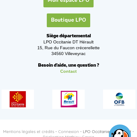
Mon espace LPO
Boutique LPO
Siège départemental
LPO Occitanie DT Hérault
15, Rue du Faucon crécerellette
34560 Villeveyrac
Besoin d'aide, une question ?
Contact
Mentions légales et crédits
-
Connexion
- LPO Occitanie DT Hérault -