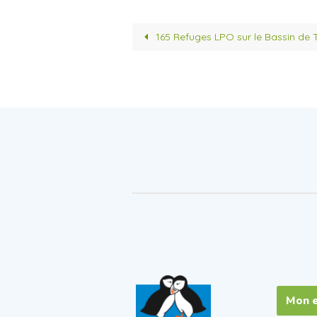
c
i
e
t
b
t
o
e
165 Refuges LPO sur le Bassin de
o
r
k
Mon 