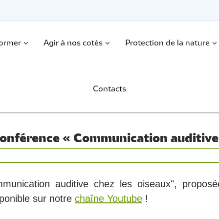
former
Agir à nos cotés
Protection de la nature
Contacts
conférence « Communication auditive 
mmunication auditive chez les oiseaux", propo
sponible sur notre
chaîne Youtube
!