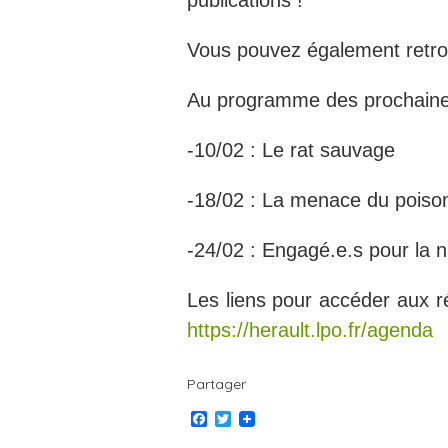
publications !
Vous pouvez également retrou
Au programme des prochaine
-10/02 : Le rat sauvage
-18/02 : La menace du poiso
-24/02 : Engagé.e.s pour la n
Les liens pour accéder aux 
https://herault.lpo.fr/agenda
Partager
F
T
a
w