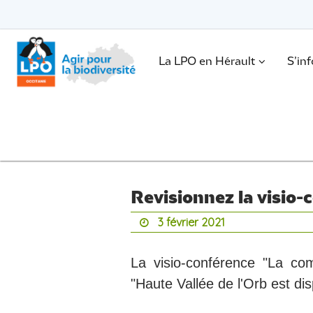
Passer
vers
le
Passer
contenu
vers
le
.
La LPO en Hérault
S’in
contenu
Revisionnez la visio-
3 février 2021
La visio-conférence "La co
"Haute Vallée de l'Orb est di