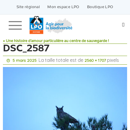
Passer
vers
Site régional
Mon espace LPO
Boutique LPO
le
contenu
« Une histoire d’amour particulière au centre de sauvegarde !
DSC_2587
La taille totale est de
pixels
5 mars 2025
2560 × 1707