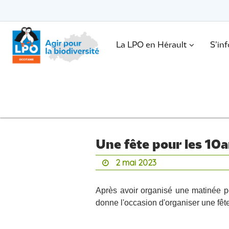
Passer
vers
le
Passer
contenu
vers
le
.
La LPO en Hérault
S’in
contenu
Une fête pour les 10a
2 mai 2023
Après avoir organisé une matinée 
donne l'occasion d'organiser une fêt