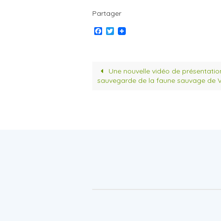
Partager
F
T
a
w
c
i
e
t
b
t
o
e
Une nouvelle vidéo de présentation
o
r
sauvegarde de la faune sauvage de V
k