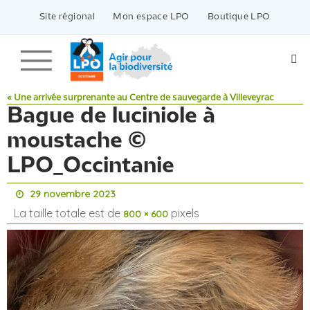
Passer
vers
Site régional
Mon espace LPO
Boutique LPO
le
contenu
« Une arrivée surprenante au Centre de sauvegarde à Villeveyrac
Bague de luciniole à
moustache ©
LPO_Occintanie
29 novembre 2023
La taille totale est de
pixels
800 × 600