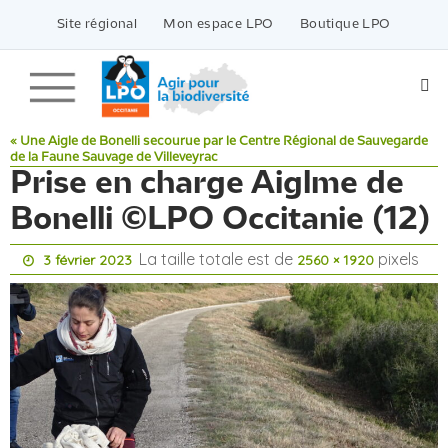
Passer
vers
Site régional
Mon espace LPO
Boutique LPO
le
contenu
« Une Aigle de Bonelli secourue par le Centre Régional de Sauvegarde
de la Faune Sauvage de Villeveyrac
Prise en charge Aiglme de
Bonelli ©LPO Occitanie (12)
La taille totale est de
pixels
3 février 2023
2560 × 1920