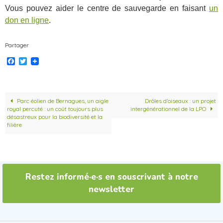
Vous pouvez aider le centre de sauvegarde en faisant
un
don en ligne
.
Partager
F
T
a
w
c
i
e
t
b
t
o
e
Parc éolien de Bernagues, un aigle
Drôles d’oiseaux : un projet
o
r
royal percuté : un coût toujours plus
intergénérationnel de la LPO
k
désastreux pour la biodiversité et la
filière
Restez informé·e·s en souscrivant à notre
newsletter