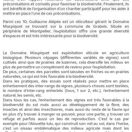
préconisations et conseils pour favoriser la biodiversité. Finalement, ils
ont bénéficié de l’organisation d’un chantier participatif pour les aider à
mettre en place l’une de ces préconisations.
Parmi ces 10, Guillaume Alépée est un viticulteur gérant le Domaine
Maspiquet se trouvant sur la commune de Grabels. Située en
périphérie de Montpellier, l’exploitation offre une grande diversité
d’espaces et est très intéressante pour la biodiversité.
Le Domaine Maspiquet est exploitation viticole en agriculture
biologique. Plusieurs cépages (différentes variétés de vignes) sont
cultivés ainsi que de prairies de luzernes, cela diversifie les milieux en
plus de permettre un complément de revenu pour l’exploitation.
De plus, certaines des parcelles sont laissées en friches ou en prairies
naturelles, ce qui est très favorable à la biodiversité.
Dans les pratiques, des essais sont réalisés pour mettre en place
enherbement des inter-rangs de vignes, plusieurs choses sont testées,
le nombre d’inter-rang enherbés (tous, 1 sur 2, etc.), l’enherbement
naturel, les semis, etc.
Dans tous les cas, l’enherbement des vignes est très favorables à la
biodiversité du sol mais aussi au développement de la flore, des
insectes et ainsi des insectivores, mais aussi du reste de la faune qui
en plus d’y trouver à manger va pouvoir, pour une partie, y trouver un
refuge et parfois aussi un lieu de reproduction. C’est le cas par
exemple pour l’Alouette lulu, qui construit son nid au sol, dans l’herbe,
c’est un oiseau emblématique des milieux agricole mais dont les