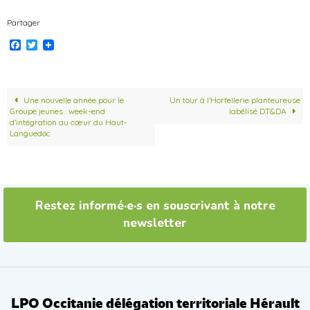
Partager
F
T
a
w
c
i
e
t
b
t
o
e
Une nouvelle année pour le
Un tour à l’Hortellerie planteureuse
o
r
Groupe jeunes : week-end
labélisé DT&DA
k
d’intégration au cœur du Haut-
Languedoc
Restez informé·e·s en souscrivant à notre
newsletter
LPO Occitanie délégation territoriale Hérault