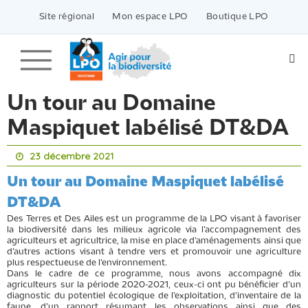
Passer
vers
Site régional
Mon espace LPO
Boutique LPO
le
contenu
Un tour au Domaine
Maspiquet labélisé DT&DA
23 décembre 2021
Un tour au Domaine Maspiquet labélisé
DT&DA
Des Terres et Des Ailes est un programme de la LPO visant à favoriser
la biodiversité dans les milieux agricole via l’accompagnement des
agriculteurs et agricultrice, la mise en place d’aménagements ainsi que
d’autres actions visant à tendre vers et promouvoir une agriculture
plus respectueuse de l’environnement.
Dans le cadre de ce programme, nous avons accompagné dix
agriculteurs sur la période 2020-2021, ceux-ci ont pu bénéficier d’un
diagnostic du potentiel écologique de l’exploitation, d’inventaire de la
faune, d’un rapport résumant les observations ainsi que des