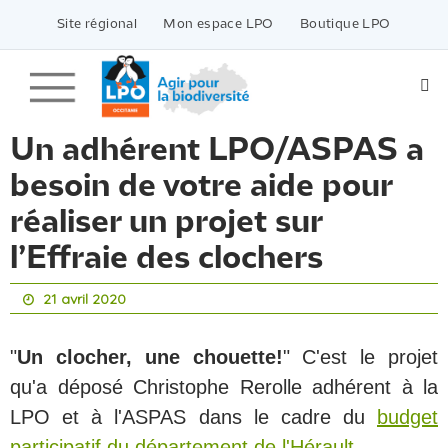
Passer
vers
Site régional
Mon espace LPO
Boutique LPO
le
contenu
Un adhérent LPO/ASPAS a
besoin de votre aide pour
réaliser un projet sur
l’Effraie des clochers
21 avril 2020
"
Un clocher, une chouette!
" C'est le projet
qu'a déposé Christophe Rerolle adhérent à la
LPO et à l'ASPAS dans le cadre du
budget
participatif du département de l'Hérault
.