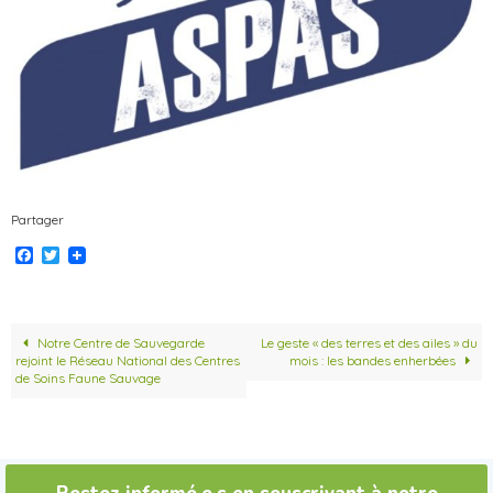
Partager
F
T
a
w
c
i
e
t
b
t
o
e
Notre Centre de Sauvegarde
Le geste « des terres et des ailes » du
o
r
rejoint le Réseau National des Centres
mois : les bandes enherbées
k
de Soins Faune Sauvage