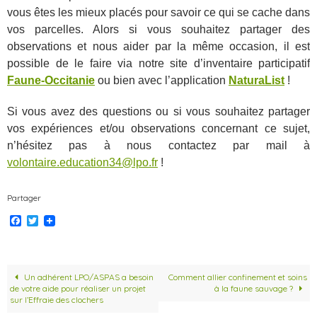
vous êtes les mieux placés pour savoir ce qui se cache dans
vos parcelles. Alors si vous souhaitez partager des
observations et nous aider par la même occasion, il est
possible de le faire via notre site d’inventaire participatif
Faune-Occitanie
ou bien avec l’application
NaturaList
!
Si vous avez des questions ou si vous souhaitez partager
vos expériences et/ou observations concernant ce sujet,
n’hésitez pas à nous contactez par mail à
volontaire.education34@lpo.fr
!
Partager
F
T
a
w
c
i
e
t
b
t
o
e
Un adhérent LPO/ASPAS a besoin
Comment allier confinement et soins
o
r
de votre aide pour réaliser un projet
à la faune sauvage ?
k
sur l’Effraie des clochers