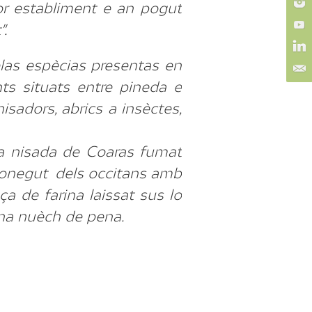
lor establiment e an pogut
.
delas espècias presentas en
nts situats entre pineda e
isadors, abrics a insèctes,
a nisada de Coaras fumat
 conegut dels occitans amb
ça de farina laissat sus lo
una nuèch de pena.