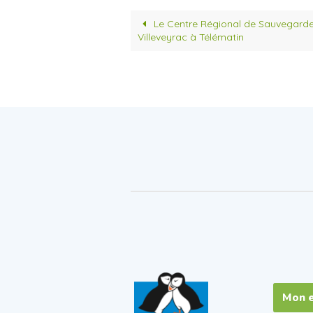
e
t
b
t
o
e
Le Centre Régional de Sauvegard
o
r
Villeveyrac à Télématin
k
Mon 