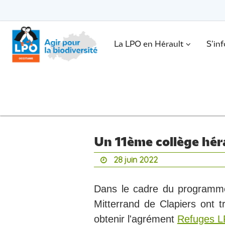
Passer
vers
le
Passer
contenu
vers
le
.
La LPO en Hérault
S’in
contenu
Un 11ème collège héra
28 juin 2022
Dans le cadre du programme
Mitterrand de Clapiers ont tr
obtenir l'agrément
Refuges L