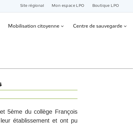
Site régional
Mon espace LPO
Boutique LPO
Mobilisation citoyenne
Centre de sauvegarde
s
et 5ème du collège François
e leur établissement et ont pu