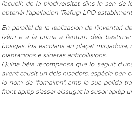
l'acuèlh de la biodiversitat dins lo sen de 
obtenèr l'apellacion "Refugi LPO establiment"
En parallèl de la realizacion de l'inventari 
ivèrn e a la prima a l'entorn dels bastime
bosigas, los escolans an plaçat minjadoira, n
plantacions e siloetas anticollisions.
Quina bèla recompensa que lo seguit d'un
avent causit un dels nisadors, espècia ben
lo nom de "fornairon", amb la sua polida tra
front aprèp s'esser eissugat la susor aprèp 