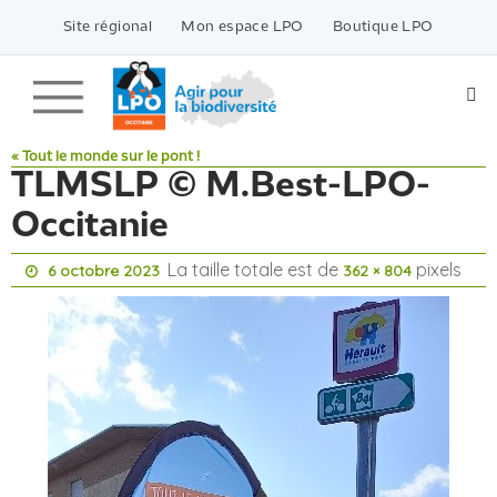
Passer
vers
Site régional
Mon espace LPO
Boutique LPO
le
contenu
« Tout le monde sur le pont !
TLMSLP © M.Best-LPO-
Occitanie
La taille totale est de
pixels
6 octobre 2023
362 × 804