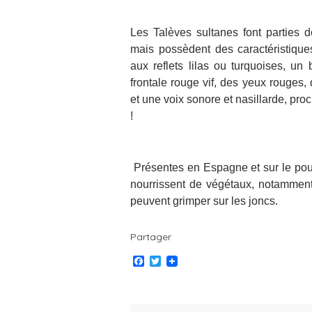
Les Talèves sultanes font parties d
mais possèdent des caractéristique
aux reflets lilas ou turquoises, u
frontale rouge vif, des yeux rouges,
et une voix sonore et nasillarde, pro
!
Présentes en Espagne et sur le pour
nourrissent de végétaux, notamment 
peuvent grimper sur les joncs.
Partager
F
T
a
w
c
i
e
t
b
t