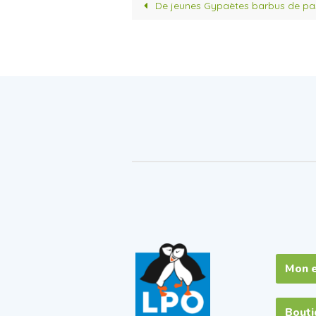
o
e
De jeunes Gypaètes barbus de pas
o
r
k
Mon 
Bout