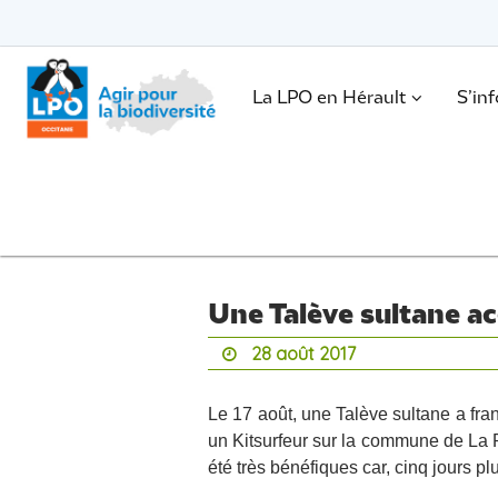
Passer
vers
le
Passer
contenu
vers
le
.
La LPO en Hérault
S’in
contenu
Une Talève sultane acc
28 août 2017
Le 17 août, une Talève sultane a fra
un Kitsurfeur sur la commune de La P
été très bénéfiques car, cinq jours plu