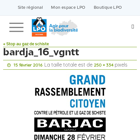
Passer
vers
Site régional
Mon espace LPO
Boutique LPO
le
contenu
« Stop au gaz de schiste
bardja_16_vgntt
La taille totale est de
pixels
15 février 2016
250 × 334