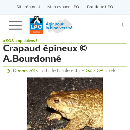
Passer
vers
Site régional
Mon espace LPO
Boutique LPO
le
contenu
« SOS amphibiens !
Crapaud épineux ©
A.Bourdonné
La taille totale est de
pixels
12 mars 2016
260 × 225