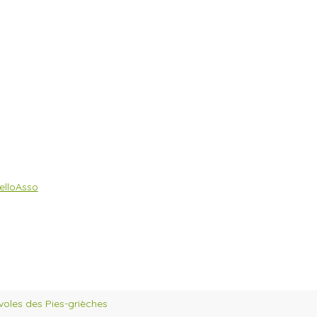
elloAsso
voles des Pies-grièches