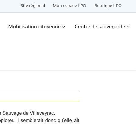
Site régional
Mon espace LPO
Boutique LPO
Mobilisation citoyenne
Centre de sauvegarde
e Sauvage de Villeveyrac.
orer. Il semblerait donc qu'elle ait