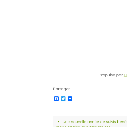
Propulsé par
H
Partager
F
T
a
w
c
i
e
t
b
t
o
e
Une nouvelle année de suivis béné
o
r