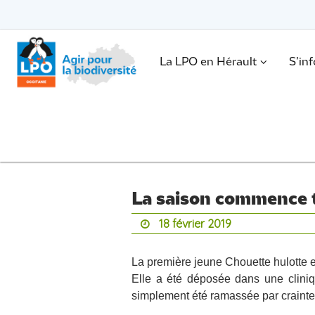
Passer
vers
le
Passer
contenu
vers
le
.
La LPO en Hérault
S’in
contenu
La saison commence 
18 février 2019
La première jeune Chouette hulotte 
Elle a été déposée dans une cliniqu
simplement été ramassée par crainte 