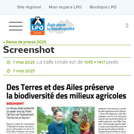
Passer
vers
Site régional
Mon espace LPO
Boutique LPO
le
contenu
« Revue de presse 2025
Screenshot
La taille totale est de
pixels
7 mai 2025
1075 × 1417
7 mai 2025