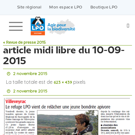
Passer
vers
Site régional
Mon espace LPO
Boutique LPO
le
contenu
« Revue de presse 2015
article midi libre du 10-09-
2015
2 novembre 2015
La taille totale est de
pixels
623 × 439
2 novembre 2015