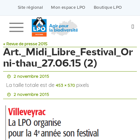
Passer
vers
Site régional
Mon espace LPO
Boutique LPO
le
contenu
« Revue de presse 2015
Art._Midi_Libre_Festival_Or
ni-thau_27.06.15 (2)
2 novembre 2015
La taille totale est de
pixels
453 × 570
2 novembre 2015