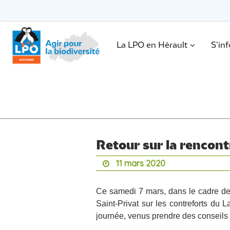
Passer
vers
le
Passer
contenu
vers
le
.
La LPO en Hérault
S’in
contenu
Retour sur la rencon
11 mars 2020
Ce samedi 7 mars, dans le cadre des
Saint-Privat sur les contreforts du L
journée, venus prendre des conseils su