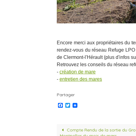
Encore merci aux propriétaires du te
rendez-vous du réseau Refuge LPO aur
de Clermont-l'Hérault (plus d'infos su
Retrouvez les conseils du réseau re
-
création de mare
-
entretien des mares
Partager
F
T
a
w
c
i
e
t
b
t
o
e
Compte Rendu de la sortie du Gr
o
r
Montpellier du mois de mars