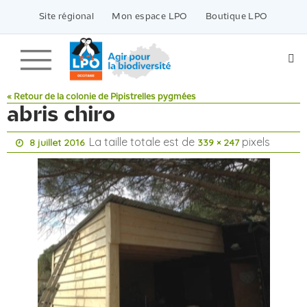
Passer
vers
Site régional
Mon espace LPO
Boutique LPO
le
contenu
« Retour de la colonie de Pipistrelles pygmées
abris chiro
La taille totale est de
pixels
8 juillet 2016
339 × 247