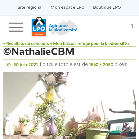
Passer
vers
Site régional
Mon espace LPO
Boutique LPO
le
contenu
« Résultats du concours « Mon balcon, refuge pour la biodiversité »
©NathalieCBM
La taille totale est de
pixels
30 juin 2021
1560 × 2080