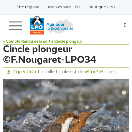
Passer
vers
Site régional
Mon espace LPO
Boutique LPO
le
contenu
« Compte Rendu de la sortie Cincle plongeur
Cincle plongeur
©F.Nougaret-LPO34
La taille totale est de
pixels
18 juin 2020
450 × 305