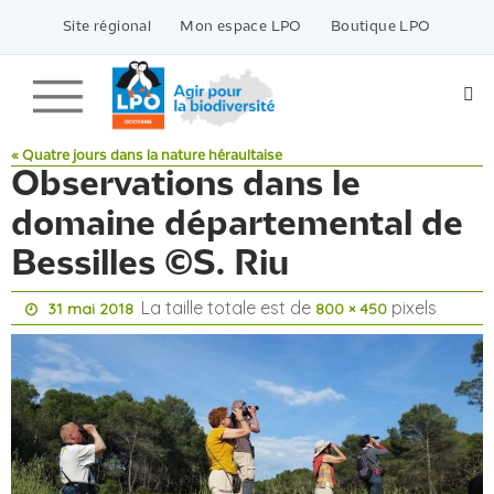
Passer
vers
Site régional
Mon espace LPO
Boutique LPO
le
contenu
« Quatre jours dans la nature héraultaise
Observations dans le
domaine départemental de
Bessilles ©S. Riu
La taille totale est de
pixels
31 mai 2018
800 × 450