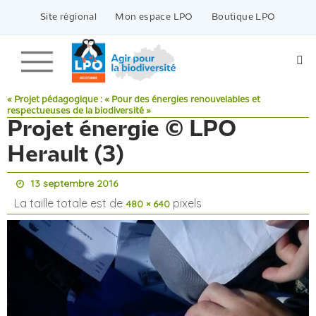
Passer
vers
Site régional
Mon espace LPO
Boutique LPO
le
contenu
« Projet pédagogique : « Pour des énergies renouvelables et
respectueuses de la biodiversité »
Projet énergie © LPO
Herault (3)
13 septembre 2016
La taille totale est de
pixels
480 × 640