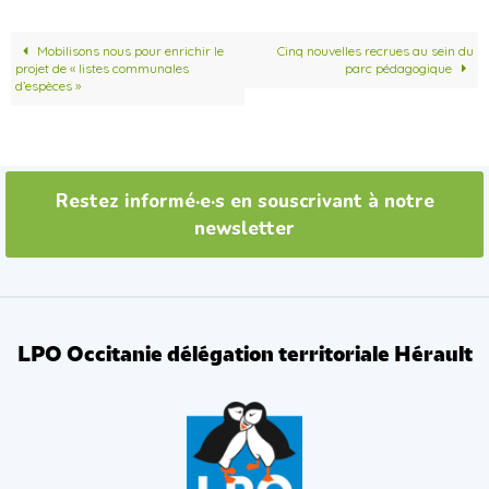
e
t
b
t
o
e
Mobilisons nous pour enrichir le
Cinq nouvelles recrues au sein du
o
r
projet de « listes communales
parc pédagogique
k
d’espèces »
Restez informé·e·s en souscrivant à notre
newsletter
LPO Occitanie délégation territoriale Hérault