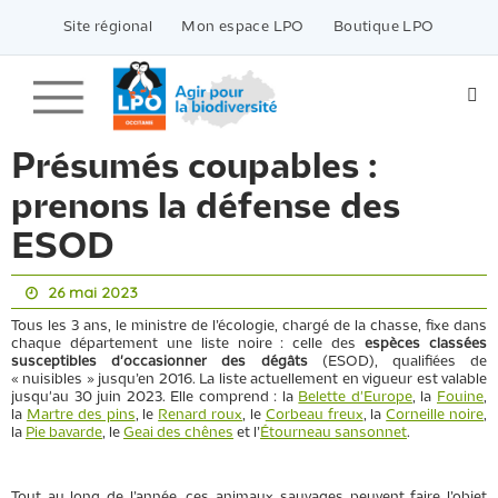
Passer
vers
Site régional
Mon espace LPO
Boutique LPO
le
contenu
Présumés coupables :
prenons la défense des
ESOD
26 mai 2023
Tous les 3 ans, le ministre de l’écologie, chargé de la chasse, fixe dans
chaque département une liste noire : celle des
espèces classées
susceptibles d'occasionner des dégâts
(ESOD), qualifiées de
« nuisibles » jusqu’en 2016. La liste actuellement en vigueur est valable
jusqu'au 30 juin 2023. Elle comprend : la
Belette d'Europe
, la
Fouine
,
la
Martre des pins
, le
Renard roux
, le
Corbeau freux
, la
Corneille noire
,
la
Pie bavarde
, le
Geai des chênes
et l’
Étourneau sansonnet
.
Tout au long de l’année, ces animaux sauvages peuvent faire l’objet