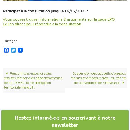
Participez à la consultation jusqu'au 6/07/2023 :
Vous pouvez trouver informations & arguments sur la page LPO
Le lien direct pour répondre à la consultation
Partager
F
T
a
w
c
i
e
t
b
t
o
e
Rencontrons-nous lors des
Suspension des accueils d’oiseaux
o
r
assises territoriales départementales
marins et d’oiseaux d’eau au centre
k
de la LPO Occitanie délégation
de sauvegarde de Villeveyrac
territoriale Hérault !
Restez informé·e·s en souscrivant à notre
newsletter