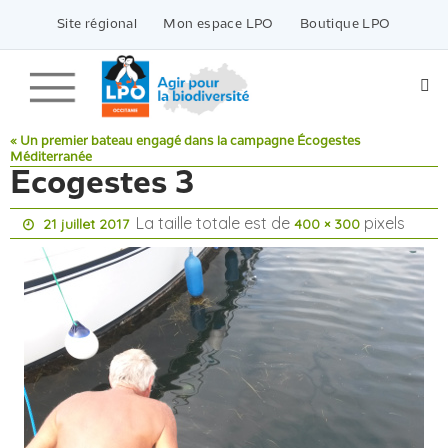
Passer
vers
Site régional
Mon espace LPO
Boutique LPO
le
contenu
« Un premier bateau engagé dans la campagne Écogestes
Méditerranée
Ecogestes 3
La taille totale est de
pixels
21 juillet 2017
400 × 300