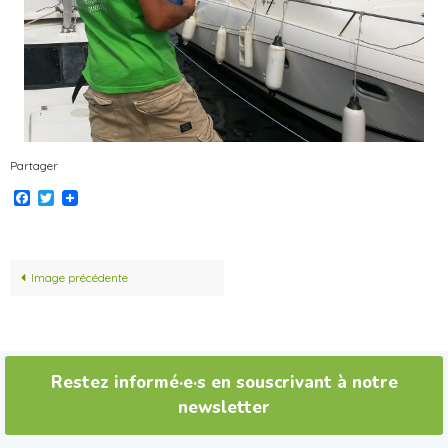
Partager
Facebook
Twitter
Image précédente
Restez informé·e·s en souscrivant à notre
newsletter