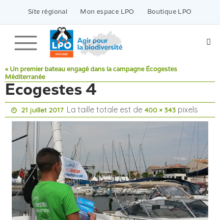
Passer
vers
Site régional
Mon espace LPO
Boutique LPO
le
contenu
« Un premier bateau engagé dans la campagne Écogestes
Méditerranée
Ecogestes 4
La taille totale est de
pixels
21 juillet 2017
400 × 343