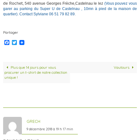
540 avenue Georges Frèche
Castelnau le lez
(
Vous pouvez vous
de
R
oche
t
,
,
garer au parking du
S
uper U de
C
astelnau , 10mn à pied de la maison de
quartier
). Contact Sylviane 06 51 79 82 89.
Partager
F
T
a
w
c
i
e
t
b
t
o
e
Plus que 14 jours pour vous
Vautours
o
r
procurer un t-shirt de notre collection
k
unique !
Un Commentaire
GRECH
9 décembre 2018 à 19 h 17 min