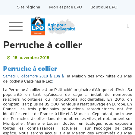
Passer
vers
Site régional
Mon espace LPO
Boutique LPO
le
contenu
Perruche à collier
18 novembre 2018
Perruche à collier
Samedi 8 décembre
2018
à 13h à
la
M
aison de
s
P
roximité
s
du
M
as
oche
t
à Castelnau le Lez
:
de
R
La Perruche à collier
est un Psittacidé originaire d’Afrique et d’Asie. Sa
popularité en tant qu’oiseau de cage a induit de nombreux
relâcher
s
volontaires ou introductions accidentelles. En 2016, on
comptabilisait plus de 85 000 individus à l’état sauvage en Europe. En
France, les trois principales populations reproductrices ont été
identifiées en Ile-de-France, à Lille et à Marseille. Cependant, on trouve
des
P
erruches à collier dans de nombreuses villes, et notamment sur
Montpellier. Marine le Louarn, docteur en écologie
,
nous exposera
toutes les connaissances actuelles sur l
'
écologie de cette
espèce
.
Nous serons accueillis à la
M
aison de
s
P
roximité
s
du
M
as