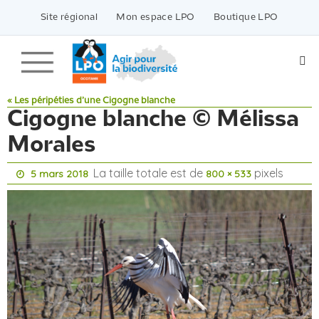
Passer
vers
Site régional
Mon espace LPO
Boutique LPO
le
contenu
« Les péripéties d’une Cigogne blanche
Cigogne blanche © Mélissa
Morales
La taille totale est de
pixels
5 mars 2018
800 × 533