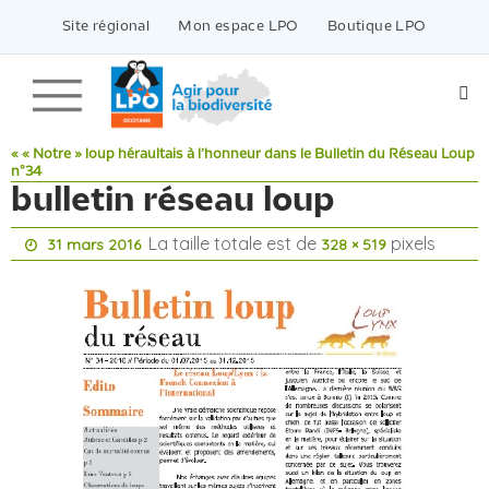
Passer
vers
Site régional
Mon espace LPO
Boutique LPO
le
contenu
« « Notre » loup héraultais à l’honneur dans le Bulletin du Réseau Loup
n°34
bulletin réseau loup
La taille totale est de
pixels
31 mars 2016
328 × 519