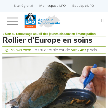
Passer
vers
Site régional
Mon espace LPO
Boutique LPO
le
contenu
« Non au ramassage abusif des jeunes oiseaux en émancipation
Rollier d’Europe en soins
La taille totale est de
pixels
30 avril 2020
582 × 403